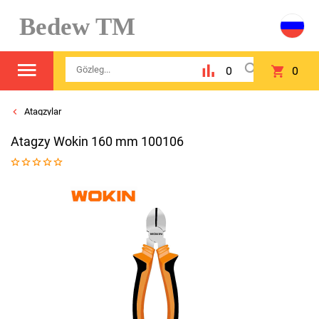
Bedew TM
0
0
Atagzylar
Atagzy Wokin 160 mm 100106