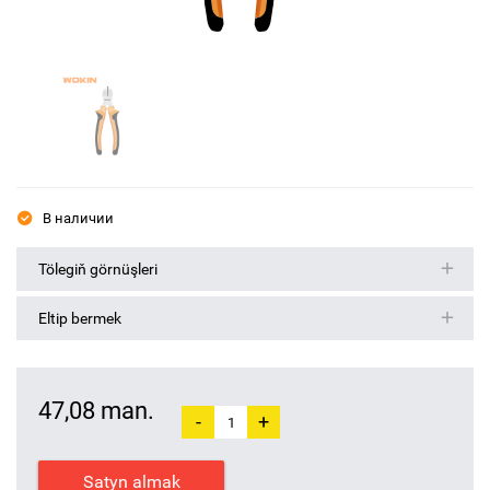
В наличии
Tölegiň görnüşleri
Eltip bermek
47,08 man.
-
+
Satyn almak