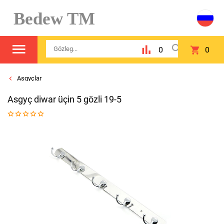
Bedew TM
0
0
Asgyçlar
Asgyç diwar üçin 5 gözli 19-5