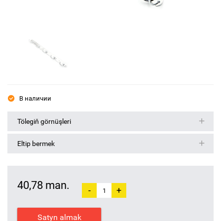
В наличии
Tölegiň görnüşleri
Eltip bermek
40,78 man.
-
+
Satyn almak