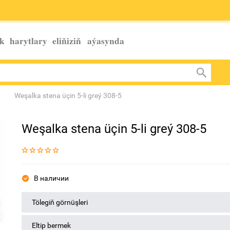
k harytlary eliňiziň
aýasynda
Weşalka stena üçin 5-li greý 308-5
Weşalka stena üçin 5-li greý 308-5
В наличии
Tölegiň görnüşleri
Eltip bermek