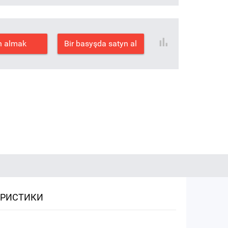
n almak
Bir basyşda satyn al
ЕРИСТИКИ