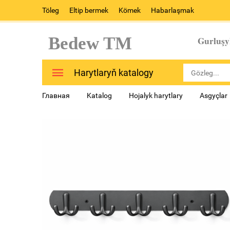
Töleg
Eltip bermek
Kömek
Habarlaşmak
Bedew TM
Gurluşy
Harytlaryň katalogy
Главная
Katalog
Hojalyk harytlary
Asgyçlar