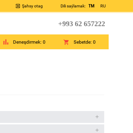
Şahsy otag
Dili saýlamak:
TM
RU
+993 62 657222
Deneşdirmek:
0
Sebetde:
0