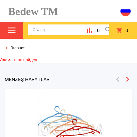
Bedew TM
0
0
Главная
Элемент не найден
MEŇZEŞ HARYTLAR