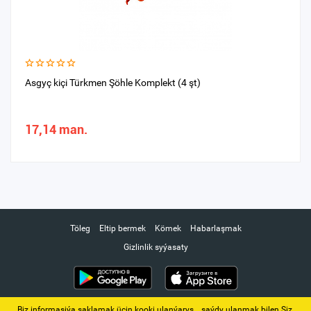
Asgyç kiçi Türkmen Şöhle Komplekt (4 şt)
17,14 man.
Töleg
Eltip bermek
Kömek
Habarlaşmak
Gizlinlik syýasaty
Biz informasiýa saklamak üçin kooki ulanýarys. ‚ saýdy ulanmak bilen Siz