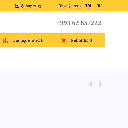
Şahsy otag
Dili saýlamak:
TM
RU
+993 62 657222
Deneşdirmek:
0
Sebetde:
0