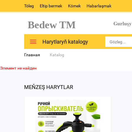
Töleg
Eltip bermek
Kömek
Habarlaşmak
Bedew TM
Gurluşy
Harytlaryň katalogy
Главная
Katalog
Элемент не найден
MEŇZEŞ HARYTLAR