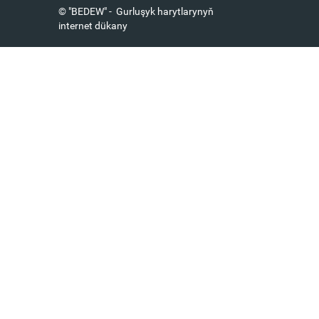
© "BEDEW" - Gurluşyk harytlarynyň
internet dükany