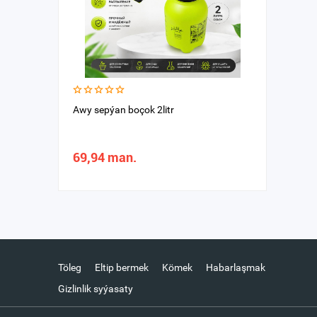
Awy sepýan boçok 2litr
69,94 man.
Töleg
Eltip bermek
Kömek
Habarlaşmak
Gizlinlik syýasaty