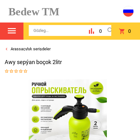
Bedew TM
0
0
Arassaçylyk serişdeler
Awy sepýan boçok 2litr