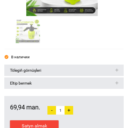
В наличии
Tölegiň görnüşleri
Eltip bermek
69,94 man.
-
+
Satyn almak