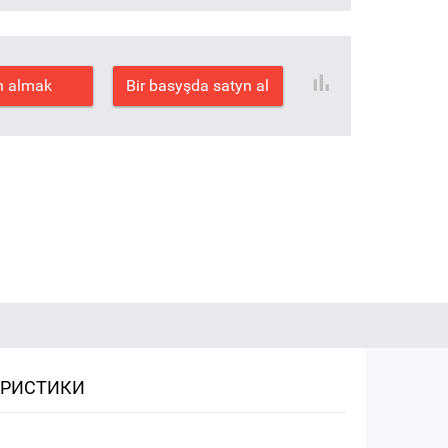
n almak
Bir basyşda satyn al
ЕРИСТИКИ