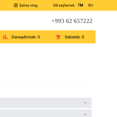
Şahsy otag
Dili saýlamak:
TM
RU
+993 62 657222
Deneşdirmek:
0
Sebetde:
0