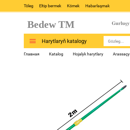
Töleg
Eltip bermek
Kömek
Habarlaşmak
Bedew TM
Gurluşy
Harytlaryň katalogy
Главная
Katalog
Hojalyk harytlary
Arassaçyl