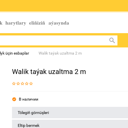
k harytlary eliňiziň
aýasynda
yk üçin esbaplar
Walik taýak uzaltma 2 m
Walik taýak uzaltma 2 m
В наличии
Tölegiň görnüşleri
Eltip bermek