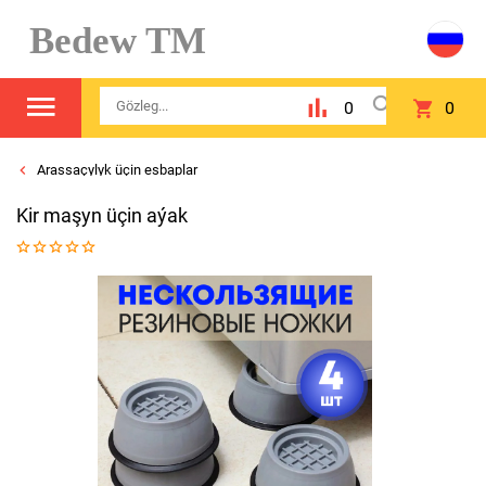
Bedew TM
0
0
Arassaçylyk üçin esbaplar
Kir maşyn üçin aýak