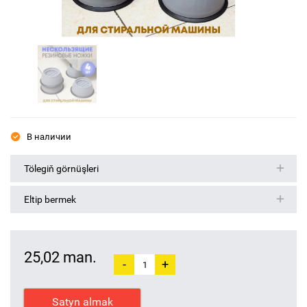
В наличии
Tölegiň görnüşleri
Eltip bermek
25,02 man.
-
+
Satyn almak