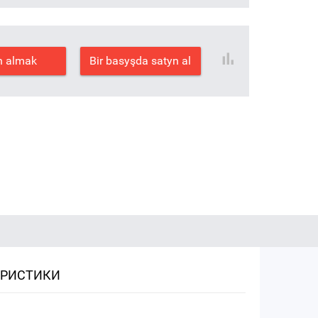
n almak
Bir basyşda satyn al
ЕРИСТИКИ