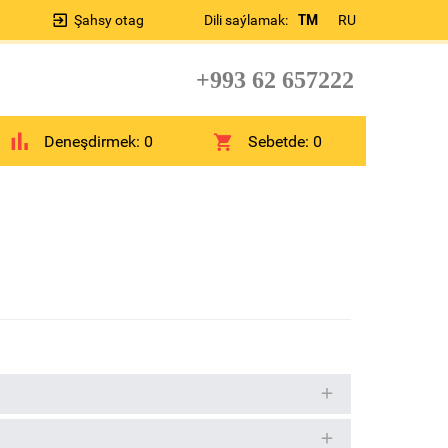
Şahsy otag
Dili saýlamak:
TM
RU
+993 62 657222
Deneşdirmek:
0
Sebetde:
0