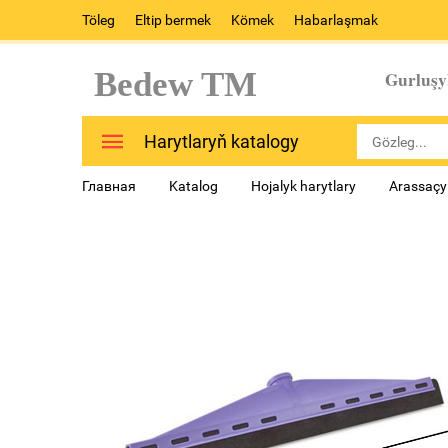
Töleg
Eltip bermek
Kömek
Habarlaşmak
Bedew TM
Gurluşy
Harytlaryň katalogy
Главная
Katalog
Hojalyk harytlary
Arassaçyl