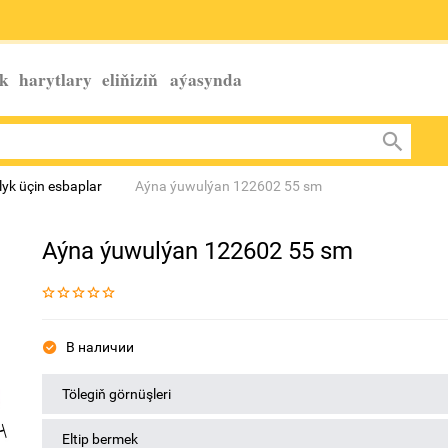
k harytlary eliňiziň
aýasynda
yk üçin esbaplar
Aýna ýuwulýan 122602 55 sm
Aýna ýuwulýan 122602 55 sm
В наличии
Tölegiň görnüşleri
Eltip bermek