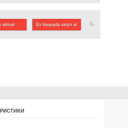
n almak
Bir basyşda satyn al
ЕРИСТИКИ