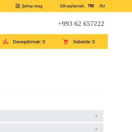
Şahsy otag
Dili saýlamak:
TM
RU
+993 62 657222
Deneşdirmek:
0
Sebetde:
0