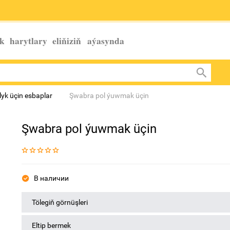
k harytlary eliňiziň
aýasynda
yk üçin esbaplar
Şwabra pol ýuwmak üçin
Şwabra pol ýuwmak üçin
В наличии
Tölegiň görnüşleri
Eltip bermek