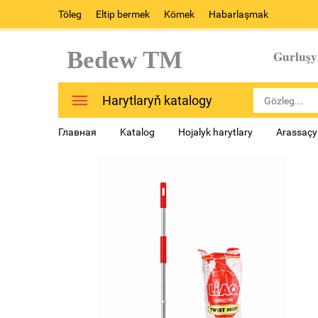
Töleg
Eltip bermek
Kömek
Habarlaşmak
Bedew TM
Gurluşy
Harytlaryň katalogy
Главная
Katalog
Hojalyk harytlary
Arassaçyl