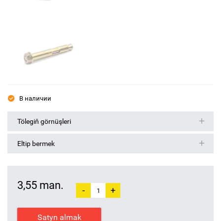
В наличии
Tölegiň görnüşleri
Eltip bermek
3,55 man.
-
+
Satyn almak