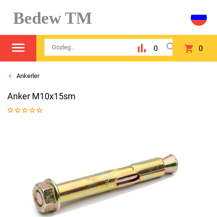
Bedew TM
0
0
Ankerler
Anker M10x15sm