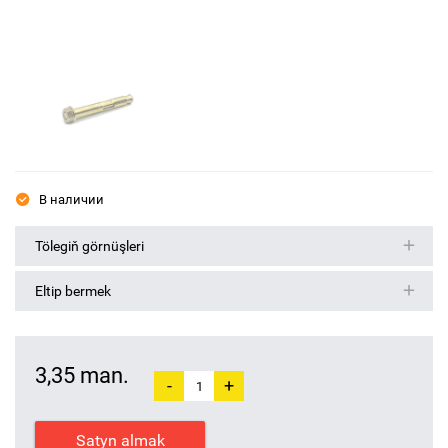
В наличии
Tölegiň görnüşleri
Eltip bermek
3,35 man.
-
+
Satyn almak