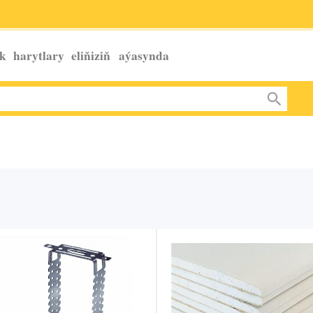
k harytlary eliňiziň
aýasynda