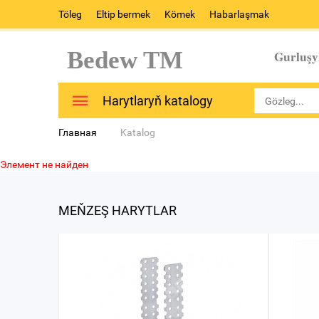
Töleg
Eltip bermek
Kömek
Habarlaşmak
Bedew TM
Gurluşy
Harytlaryň katalogy
Главная
Katalog
Элемент не найден
MEŇZEŞ HARYTLAR