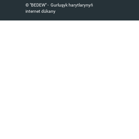
© "BEDEW" - Gurluşyk harytlarynyň
internet dükany