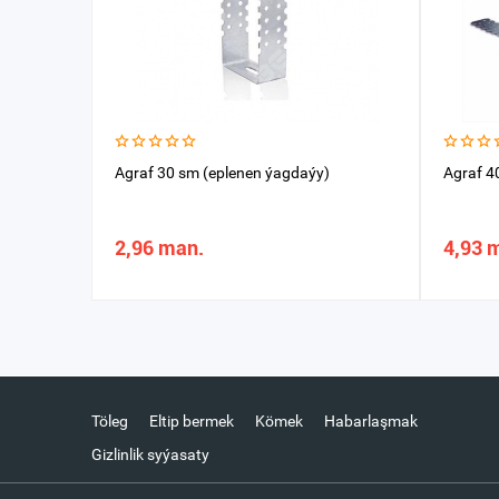
Agraf 30 sm (eplenen ýagdaýy)
Agraf 4
2,96 man.
4,93 
Töleg
Eltip bermek
Kömek
Habarlaşmak
Gizlinlik syýasaty