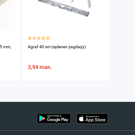
,5 mm,
Agraf 40 sm (eplenen ýagdaýy)
Agraf 10 
3,94 man.
2,17 m