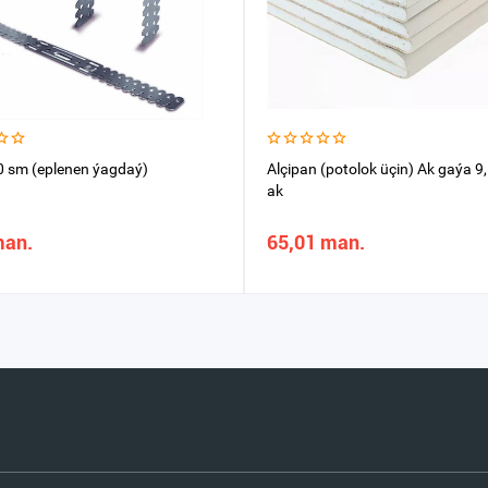
0 sm (eplenen ýagdaý)
Alçipan (potolok üçin) Ak gaýa 9
ak
man.
65,01 man.