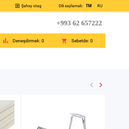
Şahsy otag
Dili saýlamak:
TM
RU
+993 62 657222
Deneşdirmek:
0
Sebetde:
0