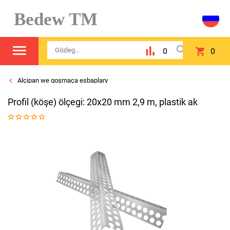
Bedew TM
0
0
Alçipan we goşmaça esbaplary
Profil (köşe) ölçegi: 20х20 mm 2,9 m, plastik ak