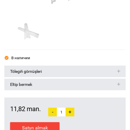
В наличии
Tölegiň görnüşleri
Eltip bermek
11,82 man.
-
+
Satyn almak