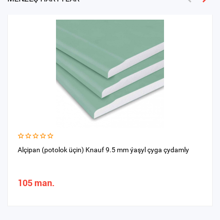
Alçipan (potolok üçin) Knauf 9.5 mm ýaşyl çyga çydamly
105 man.