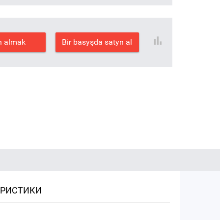
n almak
Bir basyşda satyn al
ЕРИСТИКИ