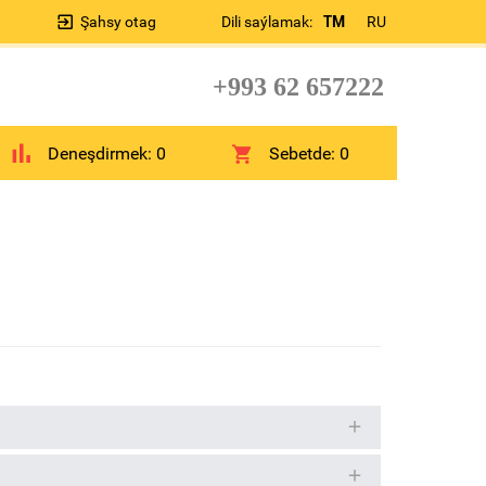
Şahsy otag
Dili saýlamak:
TM
RU
+993 62 657222
Deneşdirmek:
0
Sebetde:
0