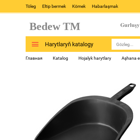
Töleg
Eltip bermek
Kömek
Habarlaşmak
Bedew TM
Gurluşy
Harytlaryň katalogy
Главная
Katalog
Hojalyk harytlary
Aşhana e