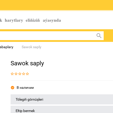
k harytlary eliňiziň
aýasynda
sbaplary
Sawok saply
Sawok saply
В наличии
Tölegiň görnüşleri
Eltip bermek