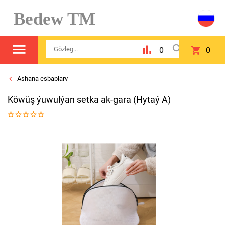
Bedew TM
0
0
Aşhana esbaplary
Köwüş ýuwulýan setka ak-gara (Hytaý A)