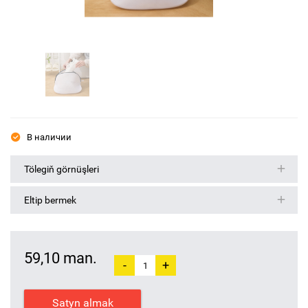
В наличии
Tölegiň görnüşleri
Eltip bermek
59,10 man.
-
+
Satyn almak