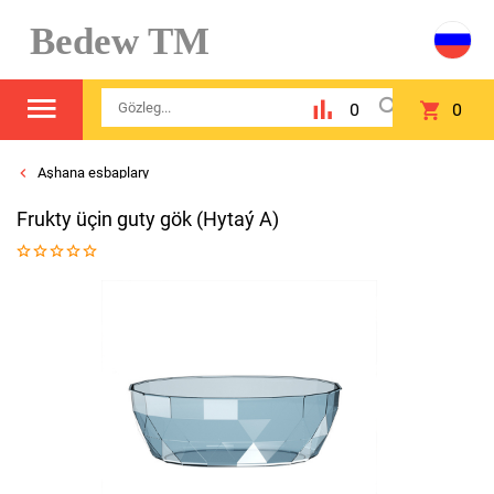
Bedew TM
0
0
Aşhana esbaplary
Frukty üçin guty gök (Hytaý A)