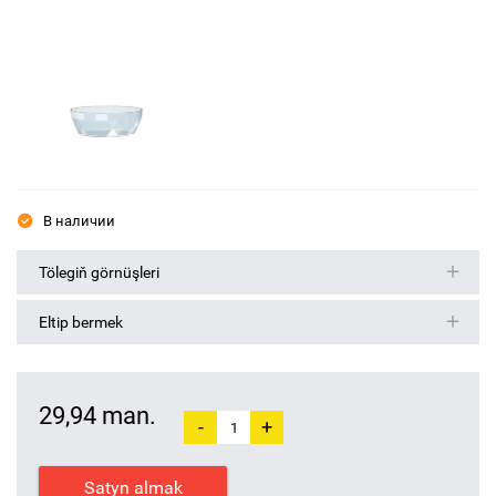
В наличии
Tölegiň görnüşleri
Eltip bermek
29,94 man.
-
+
Satyn almak