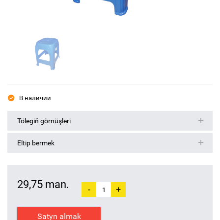
В наличии
Tölegiň görnüşleri
Eltip bermek
29,75 man.
-
+
Satyn almak