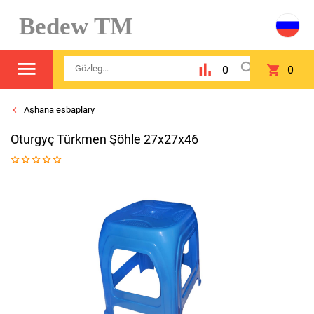
Bedew TM
0
0
Aşhana esbaplary
Oturgyç Türkmen Şöhle 27x27x46