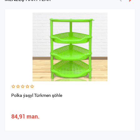
Polka ýaşyl Türkmen şöhle
84,91 man.