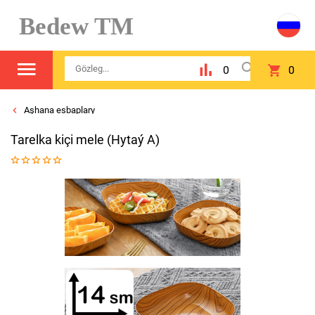
Bedew TM
0
0
Aşhana esbaplary
Tarelka kiçi mele (Hytaý A)