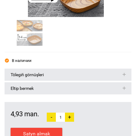
В наличии
Tölegiň görnüşleri
Eltip bermek
4,93 man.
-
+
Satyn almak