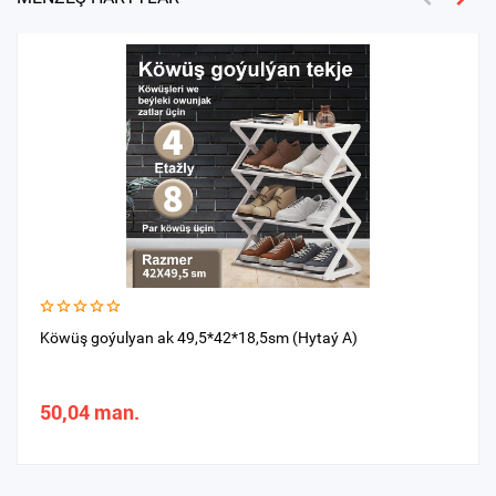
Köwüş goýulyan ak 49,5*42*18,5sm (Hytaý A)
50,04 man.