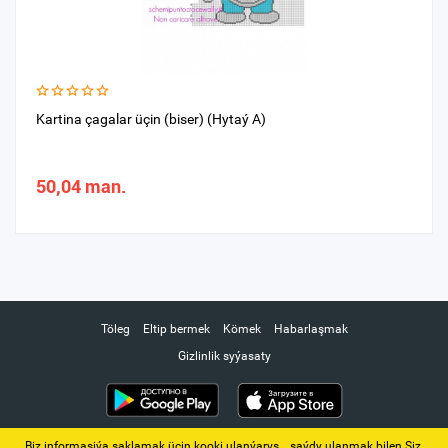
Kartina çagalar üçin (biser) (Hytaý A)
50,04 man.
Töleg
Eltip bermek
Kömek
Habarlaşmak
Gizlinlik syýasaty
Biz informasiýa saklamak üçin kooki ulanýarys. ‚ saýdy ulanmak bilen Siz