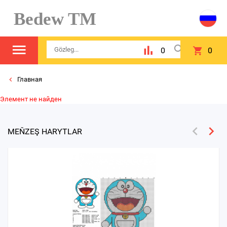
Bedew TM
0
0
Главная
Элемент не найден
MEŇZEŞ HARYTLAR