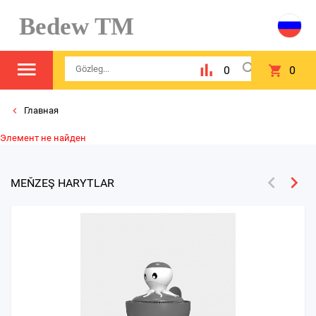
Bedew TM
0
0
Главная
Элемент не найден
MEŇZEŞ HARYTLAR