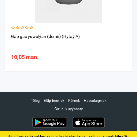
Gap gaç yuwulýan (demir) (Hytaý A)
10,05 man.
Töleg
Eltip bermek
Kömek
Habarlaşmak
Gizlinlik syýasaty
Biz informasiýa saklamak üçin kooki ulanýarys. ‚ saýdy ulanmak bilen Siz