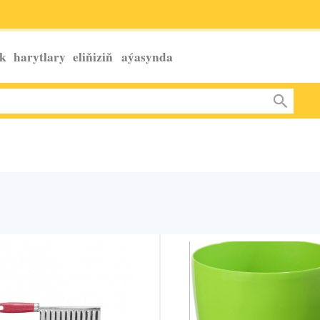
k harytlary eliňiziň
aýasynda