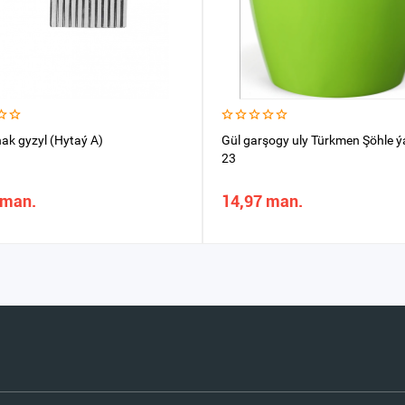
hak gyzyl (Hytaý A)
Gül garşogy uly Türkmen Şöhle ýa
23
 man.
14,97 man.