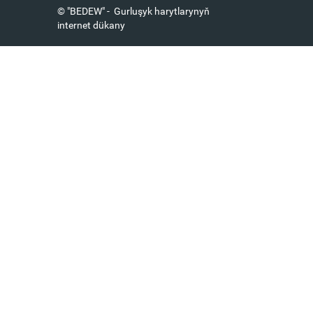
© "BEDEW" - Gurluşyk harytlarynyň
internet dükany