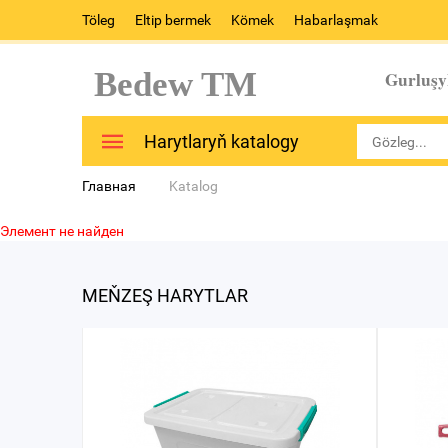
Töleg
Eltip bermek
Kömek
Habarlaşmak
Bedew TM
Gurluşy
Harytlaryň katalogy
Главная
Katalog
Элемент не найден
MEŇZEŞ HARYTLAR