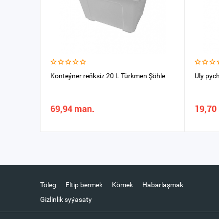
Konteýner reňksiz 20 L Türkmen Şöhle
Uly pyc
69,94 man.
19,70
Töleg
Eltip bermek
Kömek
Habarlaşmak
Gizlinlik syýasaty