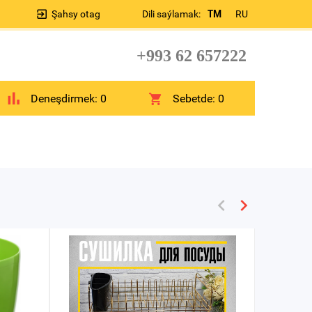
Şahsy otag
Dili saýlamak:
TM
RU
+993 62 657222
Deneşdirmek:
0
Sebetde:
0