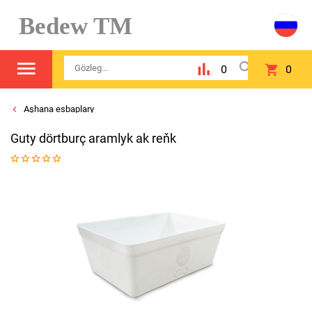
Bedew TM
0
0
Aşhana esbaplary
Guty dörtburç aramlyk ak reňk