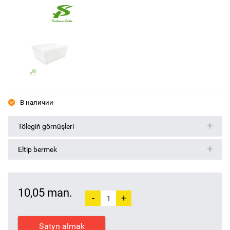
В наличии
Tölegiň görnüşleri
Eltip bermek
10,05 man.
-
+
Satyn almak