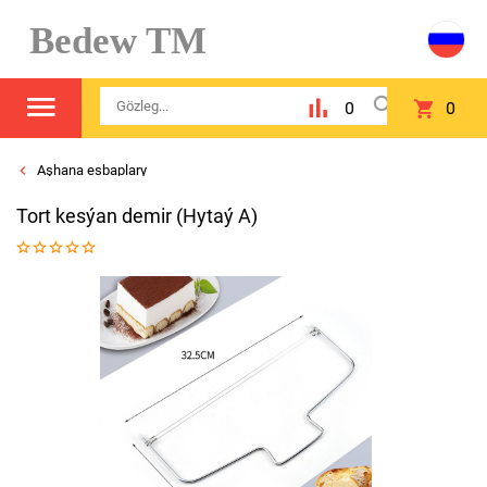
Bedew TM
0
0
Aşhana esbaplary
Tort kesýan demir (Hytaý A)