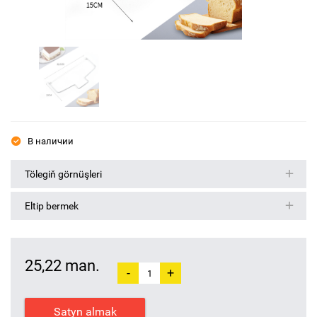
В наличии
Tölegiň görnüşleri
Eltip bermek
25,22 man.
-
+
Satyn almak