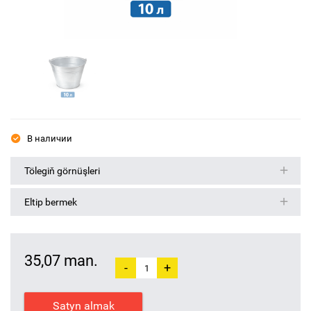
В наличии
Tölegiň görnüşleri
Eltip bermek
35,07 man.
-
+
Satyn almak