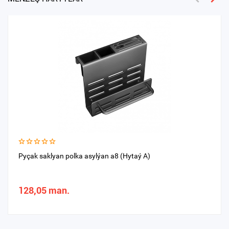
Pyçak saklyan polka asylýan a8 (Hytaý A)
128,05 man.