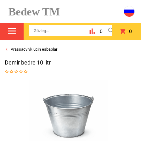
Bedew TM
0
0
Arassaçylyk üçin esbaplar
Demir bedre 10 litr