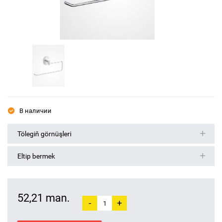
В наличии
Tölegiň görnüşleri
Eltip bermek
52,21 man.
-
+