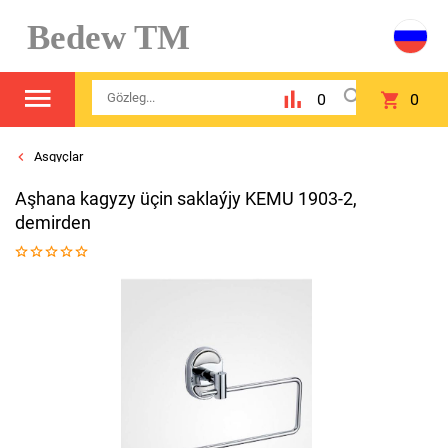
Bedew TM
0
0
Asgyçlar
Aşhana kagyzy üçin saklaýjy KEMU 1903-2,
demirden