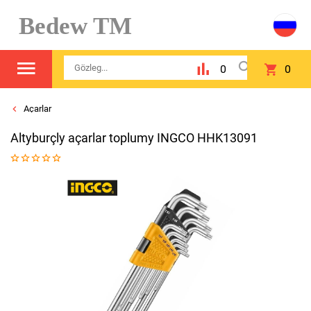
Bedew TM
0
0
Açarlar
Altyburçly açarlar toplumy INGCO HHK13091