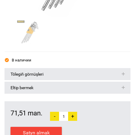
В наличии
Tölegiň görnüşleri
Eltip bermek
71,51 man.
-
+
Satyn almak