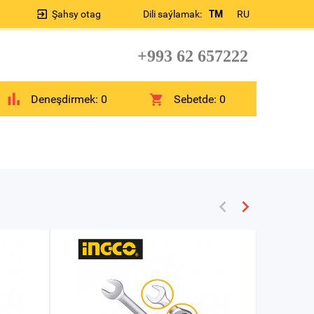
Şahsy otag
Dili saýlamak:
TM
RU
+993 62 657222
Deneşdirmek:
0
Sebetde:
0