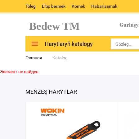
Töleg
Eltip bermek
Kömek
Habarlaşmak
Bedew TM
Gurluşy
Harytlaryň katalogy
Главная
Katalog
Элемент не найден
MEŇZEŞ HARYTLAR