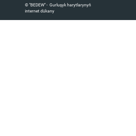
© "BEDEW" - Gurluşyk harytlarynyň
internet dükany