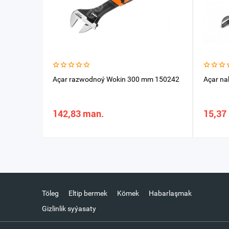
Açar razwodnoý Wokin 300 mm 150242
Açar na
142,83 man.
15,37
Töleg
Eltip bermek
Kömek
Habarlaşmak
Gizlinlik syýasaty