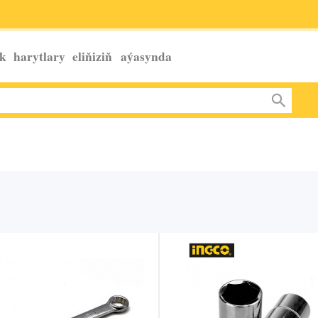
k harytlary eliňiziň
aýasynda