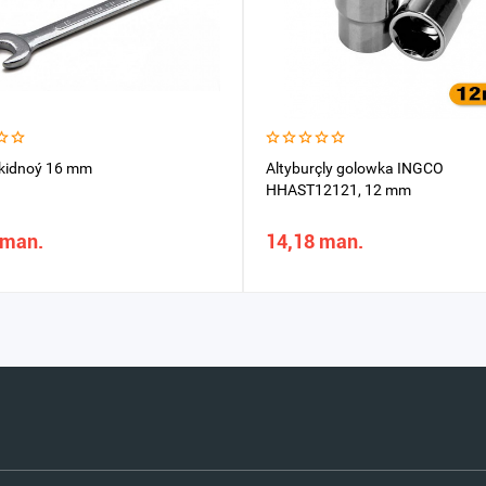
kidnoý 16 mm
Altyburçly golowka INGCO
HHAST12121, 12 mm
 man.
14,18 man.