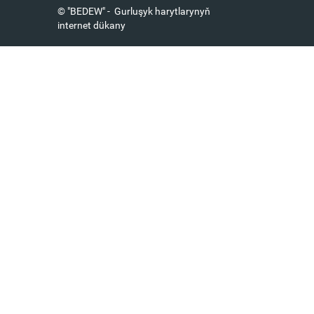
© "BEDEW" - Gurluşyk harytlarynyň
internet dükany