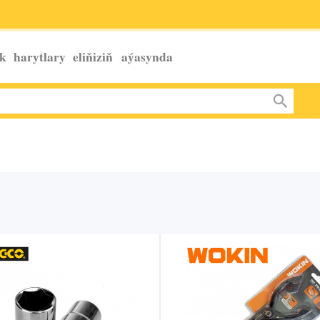
k harytlary eliňiziň
aýasynda