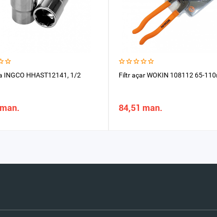
a INGCO HHAST12141, 1/2
Filtr açar WOKIN 108112 65-11
 man.
84,51 man.