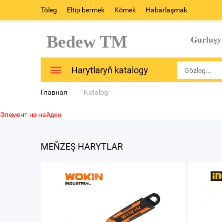
Töleg
Eltip bermek
Kömek
Habarlaşmak
Bedew TM
Gurluşy
Harytlaryň katalogy
Главная
Katalog
Элемент не найден
MEŇZEŞ HARYTLAR