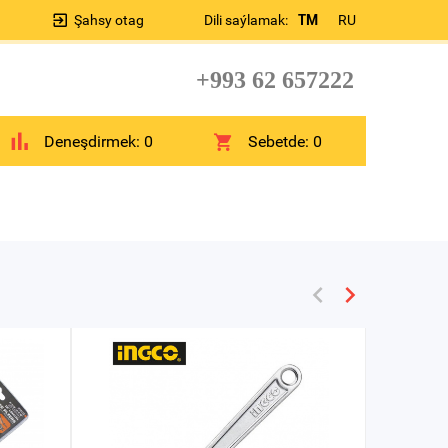
Şahsy otag
Dili saýlamak:
TM
RU
+993 62 657222
Deneşdirmek:
0
Sebetde:
0