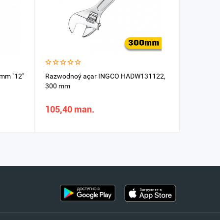
0mm "12"
Razwodnoý açar INGCO HADW131122,
Razwodno
300 mm
300 mm
105,40 man.
152,48