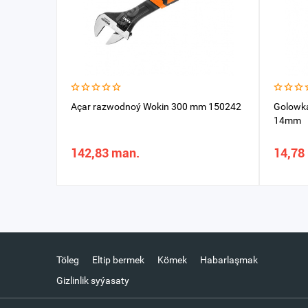
Açar razwodnoý Wokin 300 mm 150242
Golowk
14mm
142,83 man.
14,78
Töleg
Eltip bermek
Kömek
Habarlaşmak
Gizlinlik syýasaty