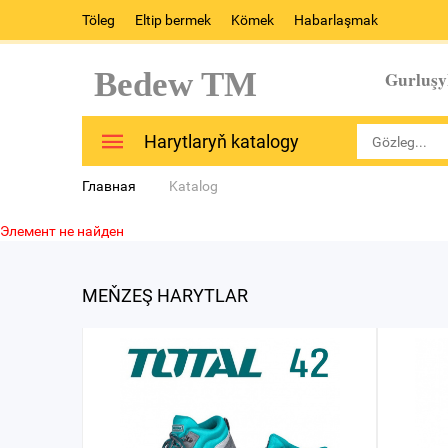
Töleg
Eltip bermek
Kömek
Habarlaşmak
Bedew TM
Gurluşy
Harytlaryň katalogy
Главная
Katalog
Элемент не найден
MEŇZEŞ HARYTLAR