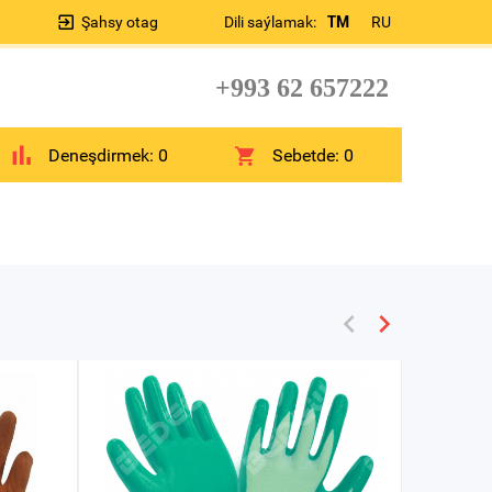
Şahsy otag
Dili saýlamak:
TM
RU
+993 62 657222
Deneşdirmek:
0
Sebetde:
0