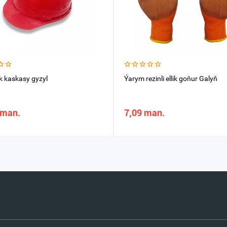
k kaskasy gyzyl
Ýarym rezinli ellik goňur Galyň
 man.
7,09 man.