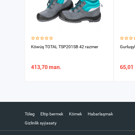
Köwüş TOTAL TSP201SB 42 razmer
Gurluşy
413,70 man.
65,01
Töleg
Eltip bermek
Kömek
Habarlaşmak
Gizlinlik syýasaty