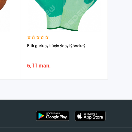
Ellik gurluşyk üçin ýaşyl ýönekeý
Jaket IN
6,11 man.
288,41