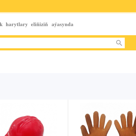
k harytlary eliňiziň
aýasynda