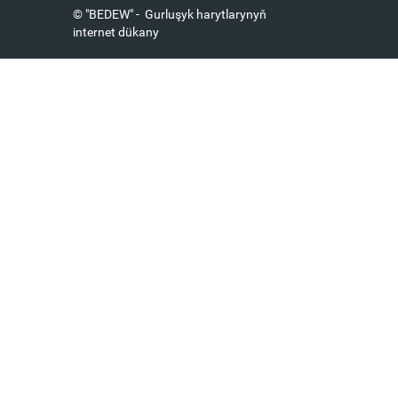
© "BEDEW" - Gurluşyk harytlarynyň
internet dükany