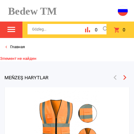
Bedew TM
0
0
Главная
Элемент не найден
MEŇZEŞ HARYTLAR