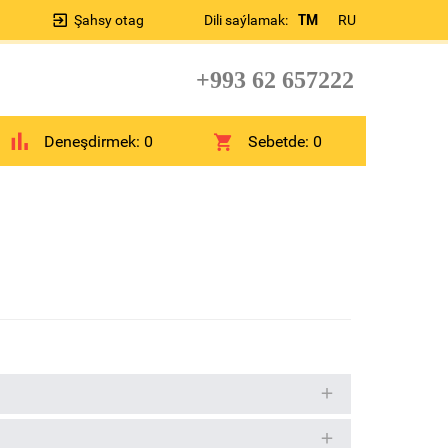
Şahsy otag
Dili saýlamak:
TM
RU
+993 62 657222
Deneşdirmek:
0
Sebetde:
0