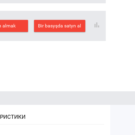
n almak
Bir basyşda satyn al
ЕРИСТИКИ