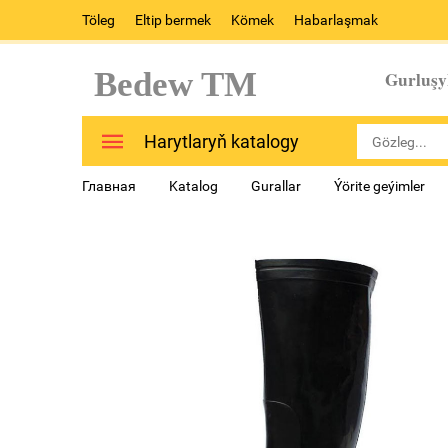
Töleg
Eltip bermek
Kömek
Habarlaşmak
Bedew TM
Gurluşy
Harytlaryň katalogy
Главная
Katalog
Gurallar
Ýörite geýimler