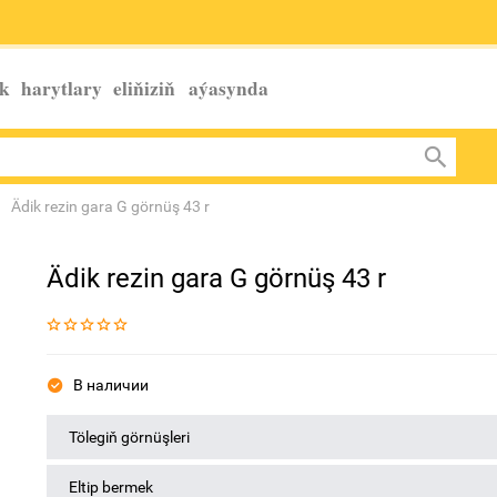
k harytlary eliňiziň
aýasynda
Ädik rezin gara G görnüş 43 r
Ädik rezin gara G görnüş 43 r
В наличии
Tölegiň görnüşleri
Eltip bermek