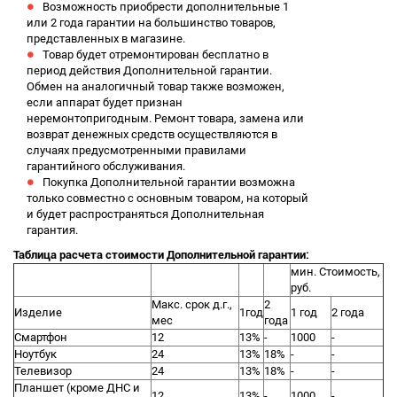
Возможность приобрести дополнительные 1
или 2 года гарантии на большинство товаров,
представленных в магазине.
Товар будет отремонтирован бесплатно в
период действия Дополнительной гарантии.
Обмен на аналогичный товар также возможен,
если аппарат будет признан
неремонтопригодным. Ремонт товара, замена или
возврат денежных средств осуществляются в
случаях предусмотренными правилами
гарантийного обслуживания.
Покупка Дополнительной гарантии возможна
только совместно с основным товаром, на который
и будет распространяться Дополнительная
гарантия.
Таблица расчета стоимости Дополнительной гарантии:
мин. Стоимость,
руб.
Макс. срок д.г.,
2
Изделие
1год
1 год
2 года
мес
года
Смартфон
12
13%
-
1000
-
Ноутбук
24
13%
18%
-
-
Телевизор
24
13%
18%
-
-
Планшет (кроме ДНС и
12
13%
-
1000
-