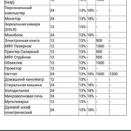
Dexp)
Персональный
24
13%
18%
-
-
компьютер
Монитор
24
13%
18%
-
-
Зеркальная камера
12
13%
-
-
-
(DSLR)
Моноблок
24
13%
18%
-
-
Электронная книга
12
13%
-
500
-
МФУ Лазерное
12
13%
-
1000
-
Принтер Лазерный
12
13%
-
500
-
МФУ Струйное
12
13%
-
500
-
Объектив
12
13%
-
1000
-
Проектор
12
13%
-
-
-
Неттоп
24
13%
18%
1000
1200
Домашний кинотеатр
12
13%
-
-
-
Стиральная машина
24
13%
18%
-
-
Холодильник
24
13%
18%
-
-
Микроволновая печь
24
13%
18%
-
-
Мультиварка
12
13%
-
-
-
Духовой шкаф
24
13%
18%
-
-
электрический