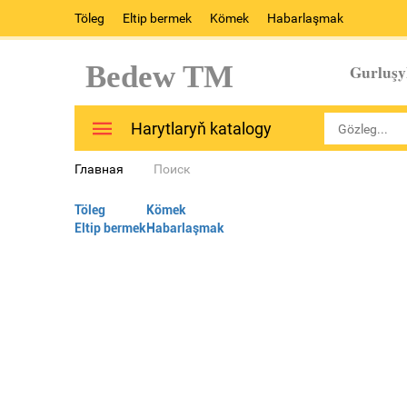
Töleg
Eltip bermek
Kömek
Habarlaşmak
Bedew TM
Gurluşy
Harytlaryň katalogy
Главная
Поиск
Töleg
Kömek
Eltip bermek
Habarlaşmak