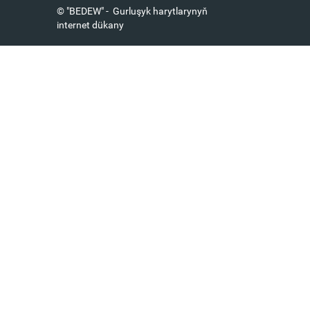
© "BEDEW" - Gurluşyk harytlarynyň
internet dükany