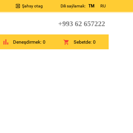
Şahsy otag
Dili saýlamak:
TM
RU
+993 62 657222
Deneşdirmek:
0
Sebetde:
0