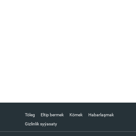
Töleg
Eltip bermek
Kömek
Habarlaşmak
Gizlinlik syýasaty