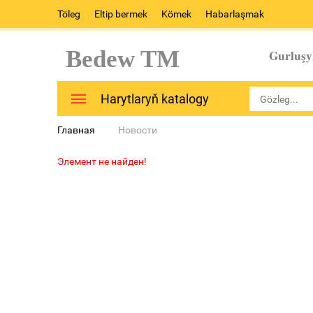
Töleg
Eltip bermek
Kömek
Habarlaşmak
Bedew TM
Gurluşy
Harytlaryň katalogy
Главная
Новости
Элемент не найден!