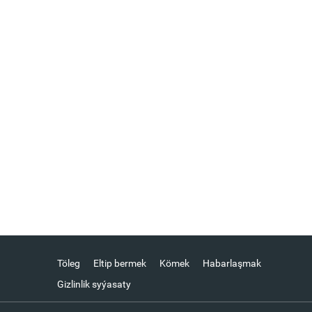
Töleg
Eltip bermek
Kömek
Habarlaşmak
Gizlinlik syýasaty