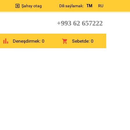
Şahsy otag
Dili saýlamak:
TM
RU
+993 62 657222
Deneşdirmek:
0
Sebetde:
0