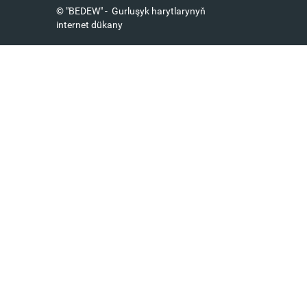
© "BEDEW" - Gurluşyk harytlarynyň
internet dükany