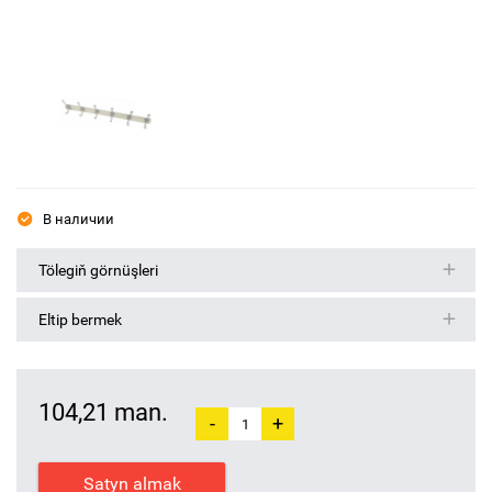
В наличии
Tölegiň görnüşleri
Eltip bermek
104,21 man.
-
+
Satyn almak