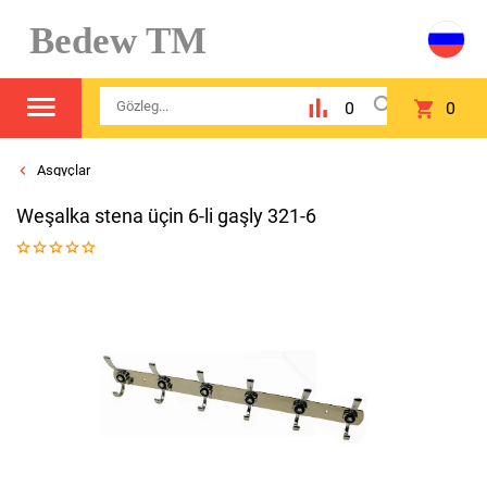
Bedew TM
0
0
Asgyçlar
Weşalka stena üçin 6-li gaşly 321-6