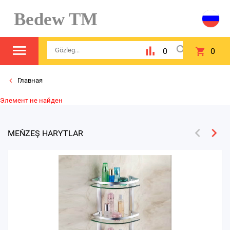
Bedew TM
0
0
Главная
Элемент не найден
MEŇZEŞ HARYTLAR