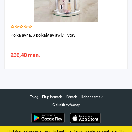
Polka aýna, 3 polkaly aýlawly Hytaý
236,40 man.
Töleg
Eltip bermek
Kömek
Habarlaşmak
Gizlinlik syýasaty
Biz informasiýa saklamak üçin kooki ulanýarys. ‚ saýdy ulanmak bilen Siz