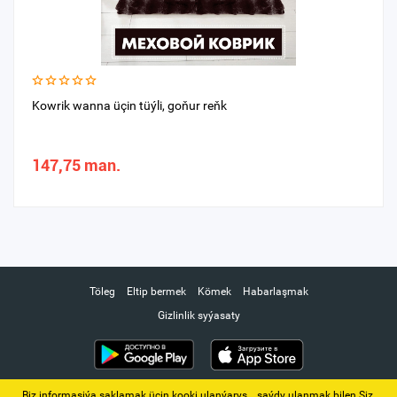
Kowrik wanna üçin tüýli, goňur reňk
147,75 man.
Töleg
Eltip bermek
Kömek
Habarlaşmak
Gizlinlik syýasaty
Biz informasiýa saklamak üçin kooki ulanýarys. ‚ saýdy ulanmak bilen Siz