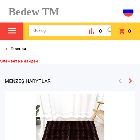
Bedew TM
0
0
Главная
Элемент не найден
MEŇZEŞ HARYTLAR