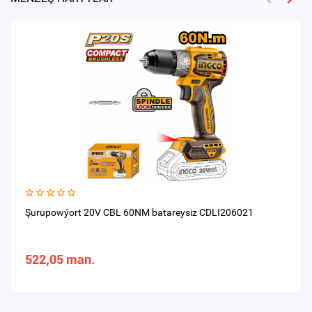
Şurupowýort 20V CBL 60NM batareysiz CDLI206021
522,05 man.