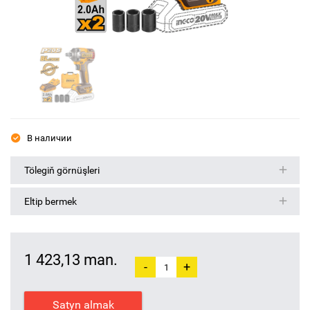
В наличии
Tölegiň görnüşleri
Eltip bermek
1 423,13 man.
-
+
Satyn almak