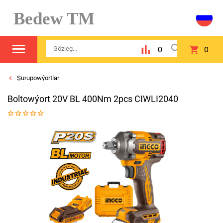
Bedew TM
0
0
Şurupowýortlar
Boltowýort 20V BL 400Nm 2pcs CIWLI2040