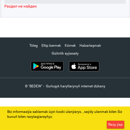
Раздел не найден
Töleg
Eltip bermek
Kömek
Habarlaşmak
Gizlinlik syýasaty
© "BEDEW" - Gurluşyk harytlarynyň internet dükany
Biz informasiýa saklamak üçin kooki ulanýarys. ‚ saýdy ulanmak bilen Siz
bunuň bilen razylaşýarsyňyz.
Razy, ýap