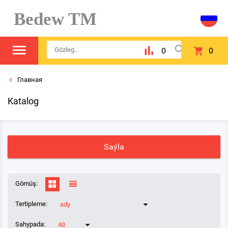
Bedew TM
0
0
Главная
Katalog
Saýla
Görnüş:
Tertipleme:
ady
Sahypada:
40