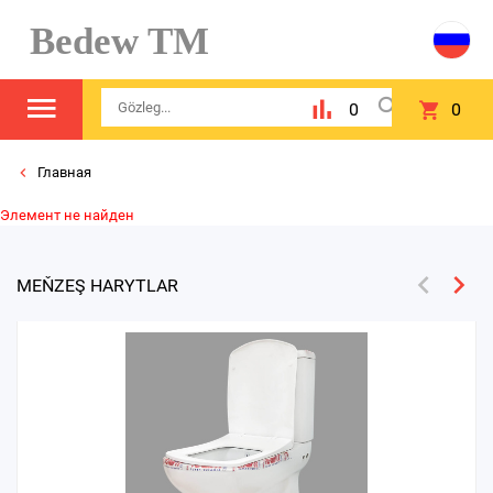
Bedew TM
0
0
Главная
Элемент не найден
MEŇZEŞ HARYTLAR