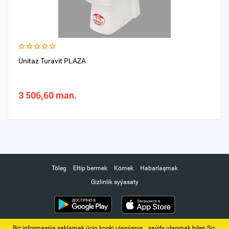
Unitaz Turavit PLAZA
3 506,60 man.
Töleg
Eltip bermek
Kömek
Habarlaşmak
Gizlinlik syýasaty
Biz informasiýa saklamak üçin kooki ulanýarys. ‚ saýdy ulanmak bilen Siz