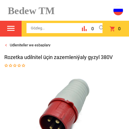
Bedew TM
0
0
Udleniteller we esbaplary
Rozetka udilnitel üçin zazemleniýaly gyzyl 380V