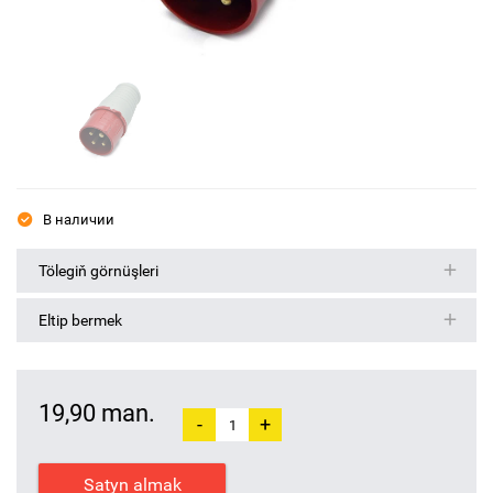
В наличии
Tölegiň görnüşleri
Eltip bermek
19,90 man.
-
+
Satyn almak