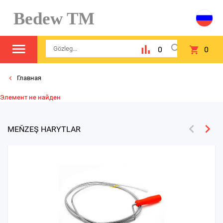
Bedew TM
0
0
Главная
Элемент не найден
MEŇZEŞ HARYTLAR