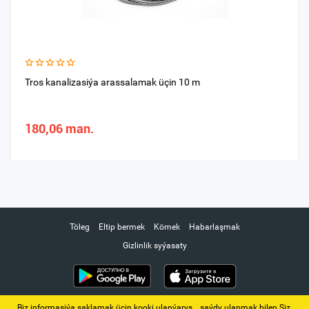
Tros kanalizasiýa arassalamak üçin 10 m
180,06 man.
Töleg
Eltip bermek
Kömek
Habarlaşmak
Gizlinlik syýasaty
Biz informasiýa saklamak üçin kooki ulanýarys. ‚ saýdy ulanmak bilen Siz