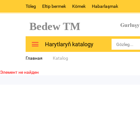
Töleg
Eltip bermek
Kömek
Habarlaşmak
Bedew TM
Gurluşy
Harytlaryň katalogy
Главная
Katalog
Элемент не найден