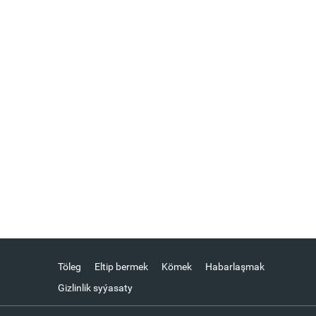
Töleg
Eltip bermek
Kömek
Habarlaşmak
Gizlinlik syýasaty