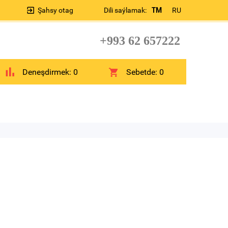
Şahsy otag
Dili saýlamak:
TM
RU
+993 62 657222
Deneşdirmek:
0
Sebetde:
0