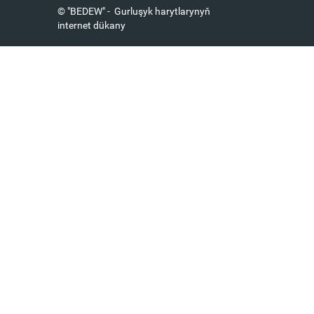
© "BEDEW" - Gurluşyk harytlarynyň
internet dükany