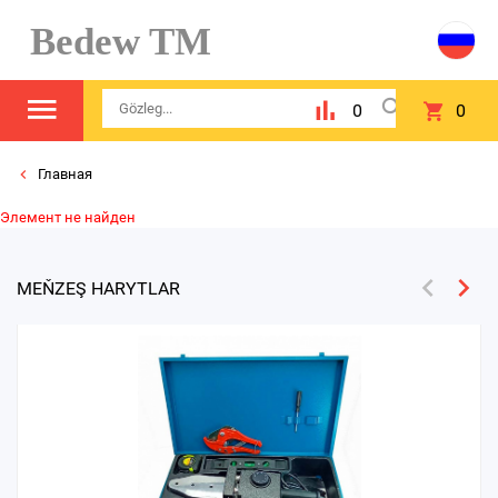
Bedew TM
0
0
Главная
Элемент не найден
MEŇZEŞ HARYTLAR