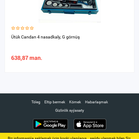
Ütük Candan 4 nasadkaly, G görnüş
638,87 man.
Töleg
Eltip bermek
Kömek
Habarlaşmak
Gizlinlik syýasaty
Biz informasiýa saklamak üçin kooki ulanýarys. ‚ saýdy ulanmak bilen Siz