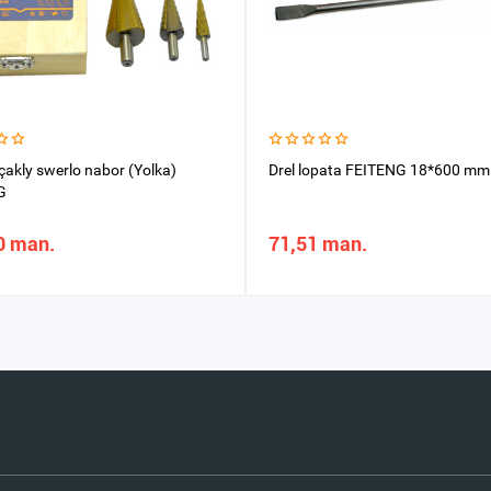
akly swerlo nabor (Yolka)
Drel lopata FEITENG 18*600 mm
G
0 man.
71,51 man.