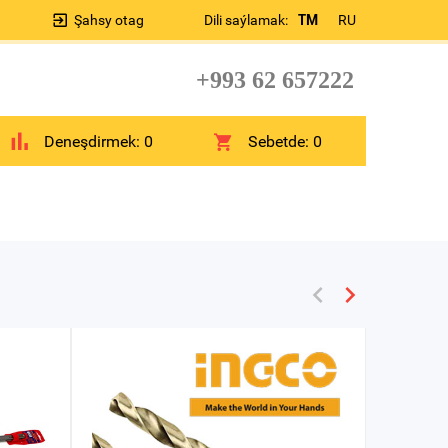
Şahsy otag
Dili saýlamak:
TM
RU
+993 62 657222
Deneşdirmek:
0
Sebetde:
0