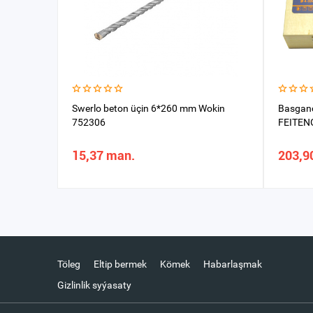
Swerlo beton üçin 6*260 mm Wokin
Basganç
752306
FEITEN
15,37 man.
203,9
Töleg
Eltip bermek
Kömek
Habarlaşmak
Gizlinlik syýasaty