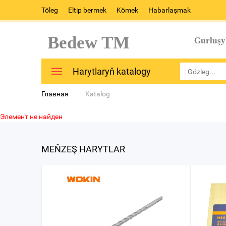
Töleg
Eltip bermek
Kömek
Habarlaşmak
Bedew TM
Gurluşy
Harytlaryň katalogy
Главная
Katalog
Элемент не найден
MEŇZEŞ HARYTLAR