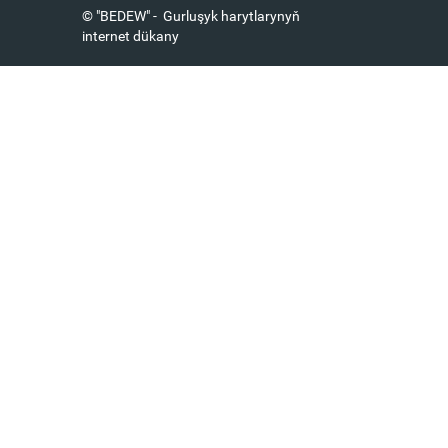
© "BEDEW" - Gurluşyk harytlarynyň
internet dükany