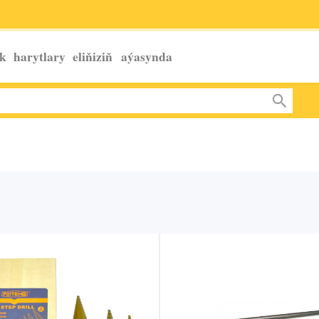
k harytlary eliňiziň
aýasynda