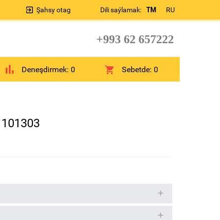
Şahsy otag
Dili saýlamak:
TM
RU
+993 62 657222
Deneşdirmek:
0
Sebetde:
0
1101303