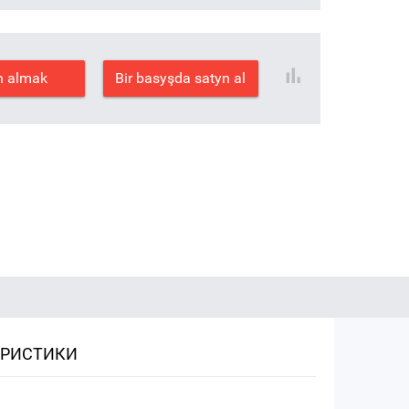
n almak
Bir basyşda satyn al
ЕРИСТИКИ