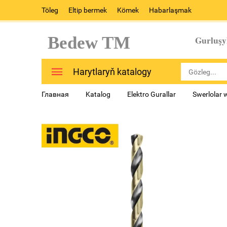
Töleg
Eltip bermek
Kömek
Habarlaşmak
Bedew TM
Gurluşy
Harytlaryň katalogy
Главная
Katalog
Elektro Gurallar
Swerlolar 