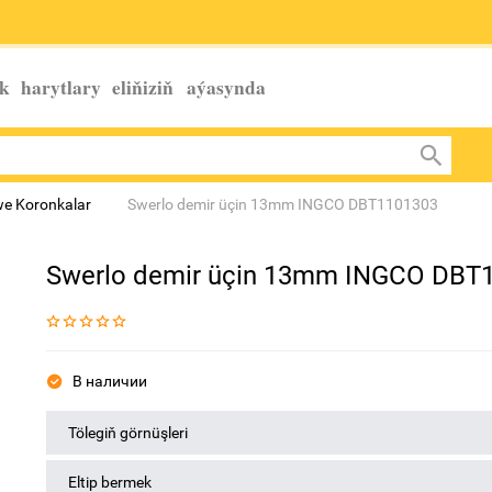
k harytlary eliňiziň
aýasynda
we Koronkalar
Swerlo demir üçin 13mm INGCO DBT1101303
Swerlo demir üçin 13mm INGCO DBT
В наличии
Tölegiň görnüşleri
Eltip bermek