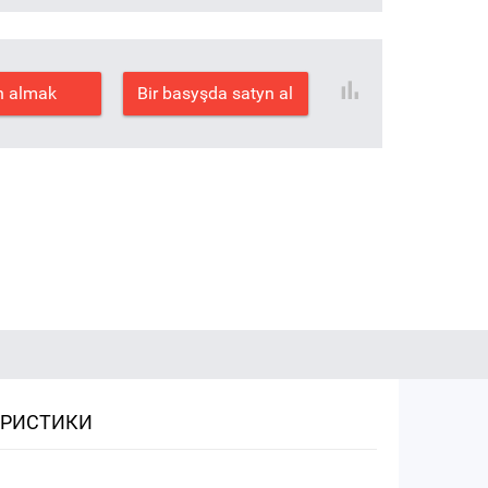
n almak
Bir basyşda satyn al
ЕРИСТИКИ