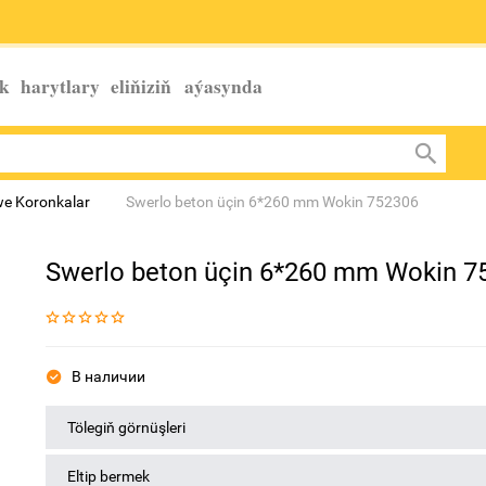
k harytlary eliňiziň
aýasynda
we Koronkalar
Swerlo beton üçin 6*260 mm Wokin 752306
Swerlo beton üçin 6*260 mm Wokin 7
В наличии
Tölegiň görnüşleri
Eltip bermek