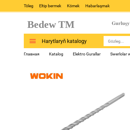
Töleg
Eltip bermek
Kömek
Habarlaşmak
Bedew TM
Gurluşy
Harytlaryň katalogy
Главная
Katalog
Elektro Gurallar
Swerlolar 