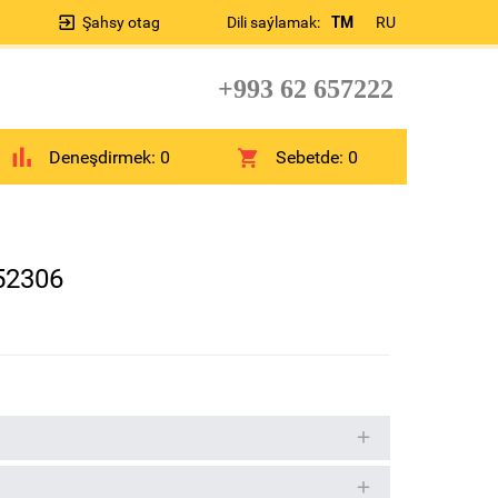
Şahsy otag
Dili saýlamak:
TM
RU
+993 62 657222
Deneşdirmek:
0
Sebetde:
0
52306