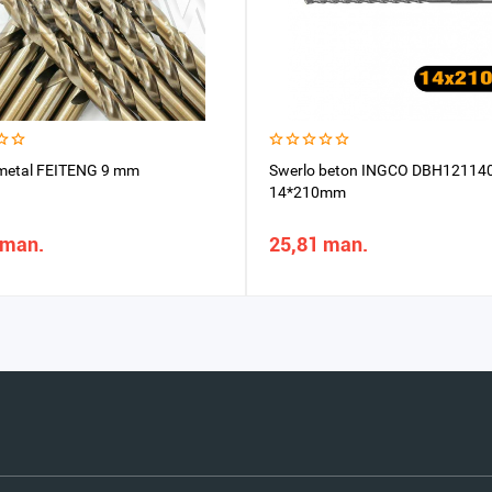
metal FEITENG 9 mm
Swerlo beton INGCO DBH121140
14*210mm
 man.
25,81 man.