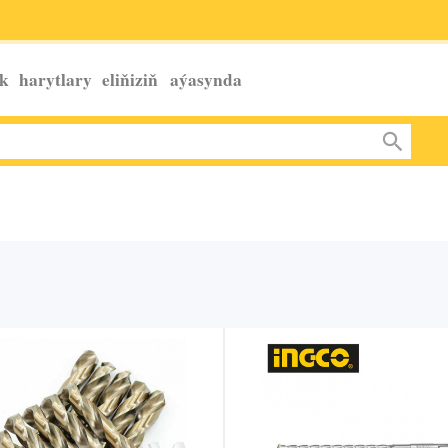
k harytlary eliňiziň
aýasynda