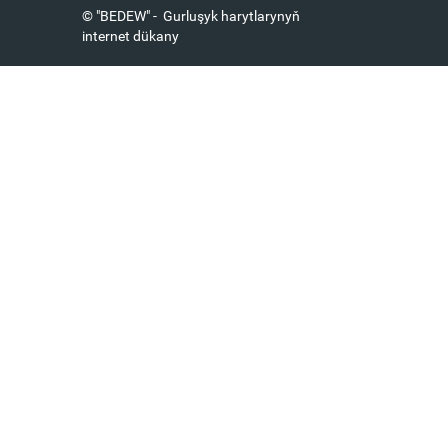
© "BEDEW" - Gurluşyk harytlarynyň
internet dükany