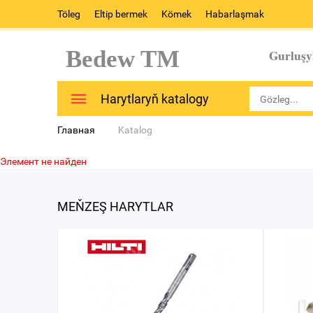
Töleg
Eltip bermek
Kömek
Habarlaşmak
Bedew TM
Gurluşy
Harytlaryň katalogy
Главная
Katalog
Элемент не найден
MEŇZEŞ HARYTLAR