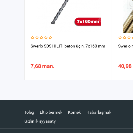
Swerlo SDS HILITI beton üçin, 7х160 mm
Swerlo 
7,68 man.
40,98
Töleg
Eltip bermek
Kömek
Habarlaşmak
Gizlinlik syýasaty