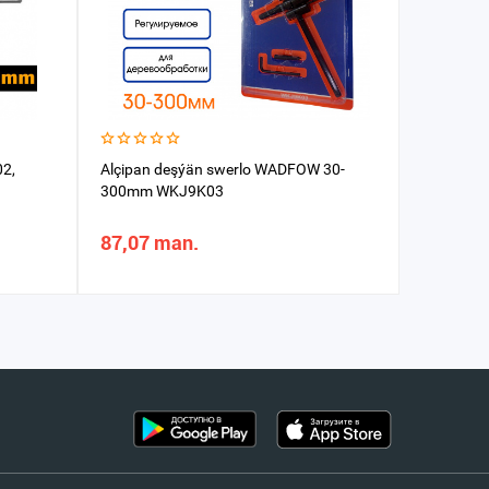
2,
Alçipan deşýän swerlo WADFOW 30-
Swerlo b
300mm WKJ9K03
mm
87,07 man.
11,82 