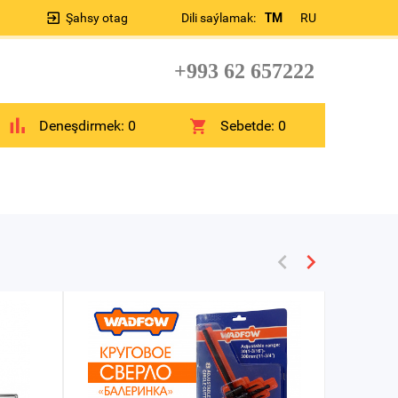
Şahsy otag
Dili saýlamak:
TM
RU
+993 62 657222
Deneşdirmek:
0
Sebetde:
0