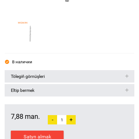
В наличии
Tölegiň görnüşleri
Eltip bermek
7,88 man.
-
+
Satyn almak