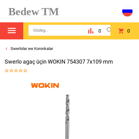
Bedew TM
0
0
Swerlolar we Koronkalar
Swerlo agaç üçin WOKIN 754307 7x109 mm